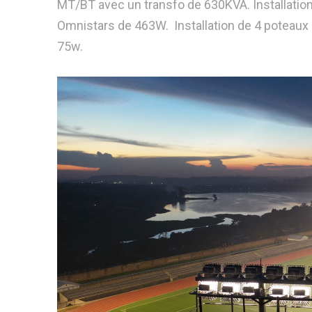
MT/BT avec un transfo de 630KVA. Installation
Omnistars de 463W. Installation de 4 poteaux 
75w.