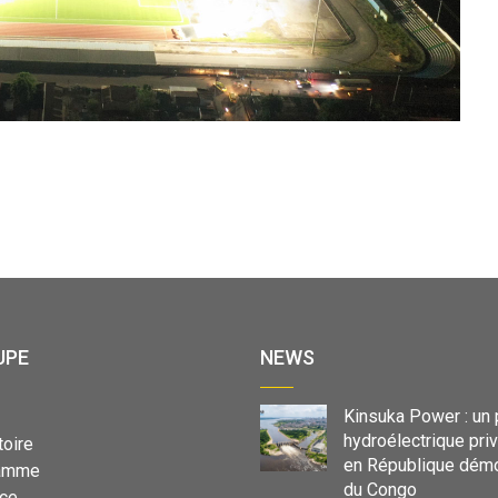
UPE
NEWS
Kinsuka Power : un 
hydroélectrique pri
toire
en République démo
ramme
du Congo
ce