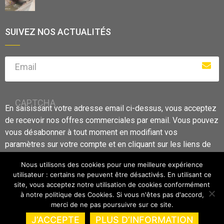
SUIVEZ NOS ACTUALITÉS
Email
CAPTCHA
En saisissant votre adresse email ci-dessus, vous acceptez
de recevoir nos offres commerciales par email. Vous pouvez
vous désabonner à tout moment en modifiant vos
paramètres sur votre compte et en cliquant sur les liens de
désabonnement.
Nous utilisons des cookies pour une meilleure expérience
utilisateur : certains ne peuvent être désactivés. En utilisant ce
site, vous acceptez notre utilisation de cookies conformément
à notre politique des Cookies. Si vous n'êtes pas d'accord,
merci de ne pas poursuivre sur ce site.
GFI S.A –
Informations légales
–
Notice de protection des
J’ACCEPTE
PLUS D’INFORMATION
données