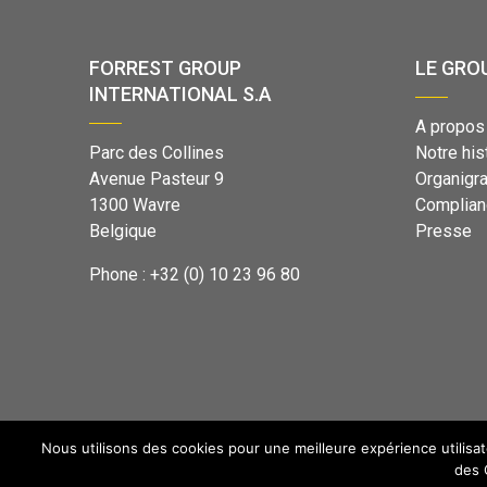
FORREST GROUP
LE GRO
INTERNATIONAL S.A
A propos
Parc des Collines
Notre his
Avenue Pasteur 9
Organig
1300 Wavre
Complian
Belgique
Presse
Phone : +32 (0) 10 23 96 80
Nous utilisons des cookies pour une meilleure expérience utilisat
des 