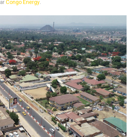
par
Congo Energy
.