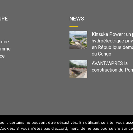
UPE
NEWS
Kinsuka Power : un 
hydroélectrique pri
toire
en République démo
ramme
du Congo
ce
AVANT/APRES la
construction du Po
eur : certains ne peuvent être désactivés. En utilisant ce site, vous ac
Cookies. Si vous n'êtes pas d'accord, merci de ne pas poursuivre sur ce 