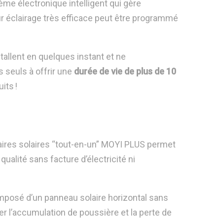
tème électronique in
telligent qui gère
r éclairage très efficace
peut être programmé
tallent en quelques instant et ne
seuls à offrir une
durée de vie de plus de 10
its !
res solaires “tout-en-un” MOYI PLUS permet
qualité sans facture d’électricité ni
mposé d’un panneau solaire horizontal sans
r l’accumulation de poussière et la perte de