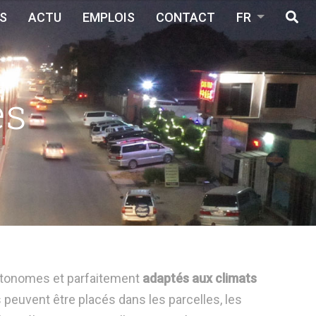
S
ACTU
EMPLOIS
CONTACT
FR
es
tonomes et
parfaitement
adaptés au
x climats
s
peuvent être
placés
dans les parcelles
, les