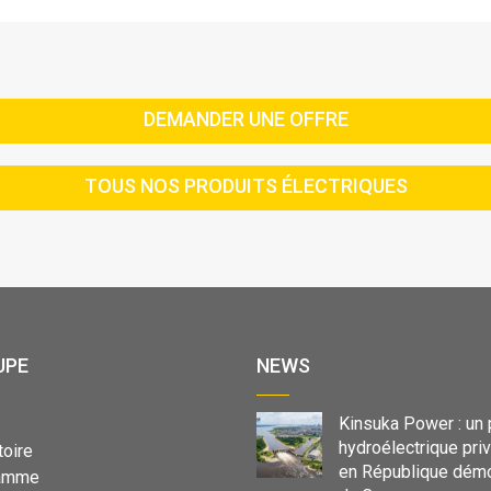
DEMANDER UNE OFFRE
TOUS NOS PRODUITS ÉLECTRIQUES
UPE
NEWS
Kinsuka Power : un 
hydroélectrique pri
toire
en République démo
ramme