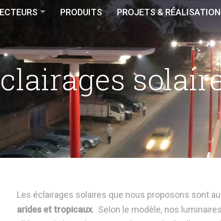
ECTEURS
PRODUITS
PROJETS & RÉALISATION
clairages solair
Les éclairages solaires
que nous proposons
sont
au
arides et tropicaux
.
Selon le modèle,
nos luminaire