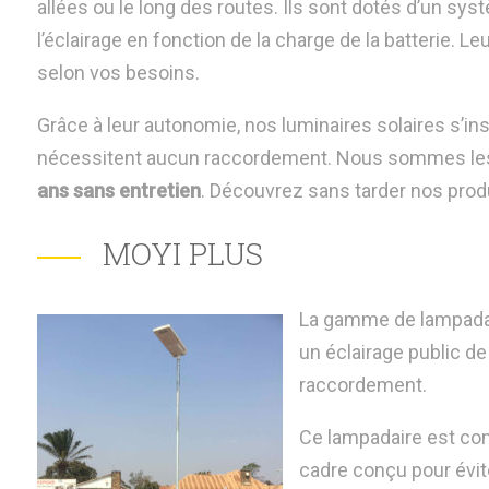
allées ou
le
long de
s routes
.
Ils sont dotés d’un sys
l’éclairage
en fonction de
la charge de la batterie.
Leu
selon vos besoins
.
Grâce à leur autonomie,
nos
luminaires solaires
s’ins
nécessitent
aucun raccordement. Nous sommes les 
ans sans entretien
.
Découvrez sans tarder nos produ
MOYI PLUS
La gamme de lampadai
un éclairage public de 
raccordement.
Ce lampadaire est co
cadre conçu pour évite