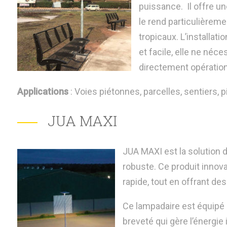
puissance. Il offre un
le rend particulièreme
tropicaux. L’installat
et facile, elle ne néce
directement opération
Applications
: Voies piétonnes, parcelles, sentiers, p
JUA MAXI
JUA MAXI est la solution d
robuste. Ce produit innova
rapide, tout en offrant d
Ce lampadaire est équipé 
breveté qui gère l’énergie