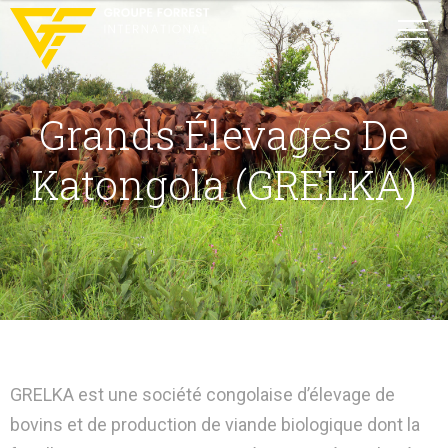
Grands Élevages De
Katongola (GRELKA)
GRELKA est une société congolaise d’élevage de
bovins et de production de viande biologique dont la